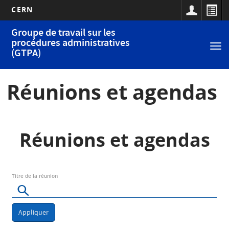
CERN
Navigation
Aller
Groupe de travail sur les
au
principale
procédures administratives
Tog
contenu
(GTPA)
nav
principal
Réunions et agendas
Réunions et agendas
Titre de la réunion
Appliquer